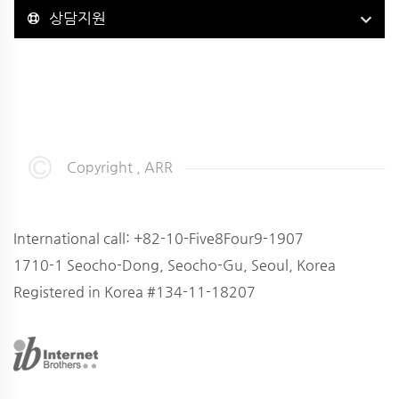
상담지원
Copyright , ARR
International call: +82-10-Five8Four9-1907
1710-1 Seocho-Dong, Seocho-Gu, Seoul, Korea
Registered in Korea #134-11-18207