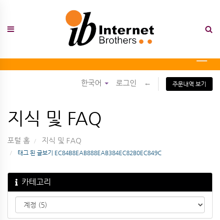
Skip
to
content
Toggl
navig
한국어
로그인
←
주문내역 보기
지식 및 FAQ
포털 홈
지식 및 FAQ
태그 된 글보기 EC84B8EAB888EAB384EC82B0EC849C
카테고리