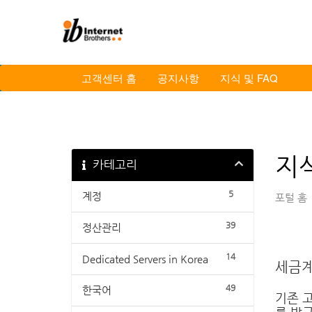
Skip
to
content
고객센터 홈
공지사항
지식 및 FAQ
지식
카테고리
5
계정
포털 홈
39
정산관리
14
Dedicated Servers in Korea
세금계
49
한국어
기존 