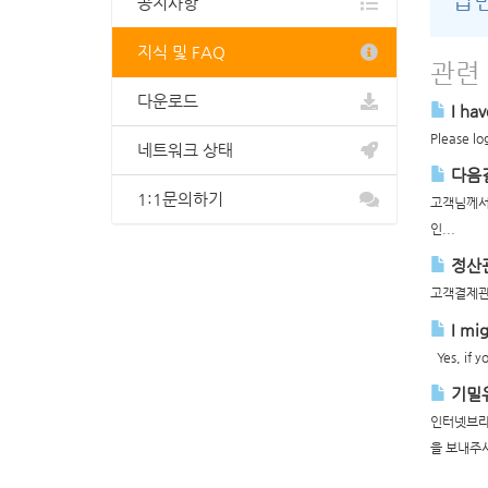
답
공지사항
지식 및 FAQ
관련
다운로드
I hav
Please log
네트워크 상태
다음결
1:1문의하기
고객님께서
인...
정산관
고객결제관
I mig
Yes, if y
기밀
인터넷브라
을 보내주