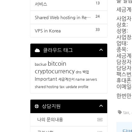
를 발
13
서비스
세금계
24
Shared Web hosting in Republic of Korea
사업자
상호:
33
성명:
VPS in Korea
사업장
업태:
종목:
클라우드 태그
세금계
담장자
bitcoin
backup
담당자
cryptocurrency
dns
백업
팩스번
Important
세금계산서
name servers
휴대폰
이메일
shared hosting
tax
update profile
한번만
상담지원
tax
나의 문의내용