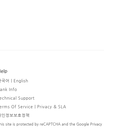
elp
한국어 |
English
ank Info
echnical Support
erms Of Service | Privacy & SLA
개인정보보호정책
his site is protected by reCAPTCHA and the Google
Privacy