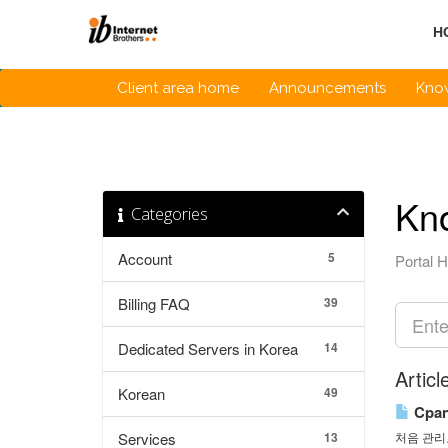
Skip
to
H
content
Client area home
Announcements
Kno
Kn
Categories
Account
5
Portal 
Billing FAQ
39
Dedicated Servers in Korea
14
Articl
Korean
49
Cpa
Services
13
처음 관리