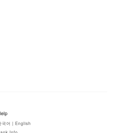
elp
한국어 |
English
ank Info