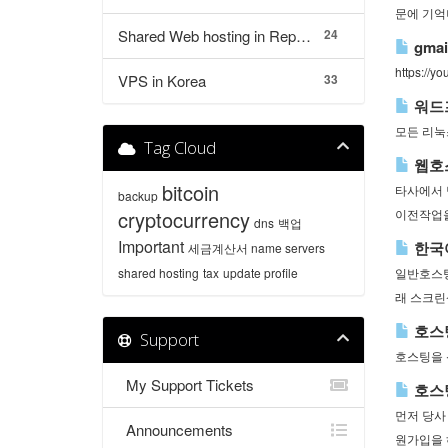
문에 기억나
Shared Web hosting in Republic of Korea
24
gma
https://
VPS in Korea
33
워드
모든 리눅
Tag Cloud
웹호스
bitcoin
타사에서 
backup
cryptocurrency
이전작업을.
dns
백업
Important
한국
세금계산서
name servers
shared hosting
tax
update profile
일반호스팅
래 스크린샷
호스팅
Support
호스팅을 
My Support Tickets
호스
먼저 당사
Announcements
원가입을 하