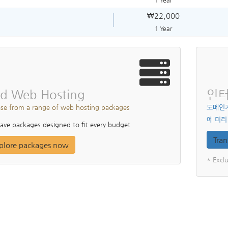
1 Year
₩22,000
1 Year
d Web Hosting
인
se from a range of web hosting packages
도메인
에 미리
ve packages designed to fit every budget
Tran
plore packages now
* Excl