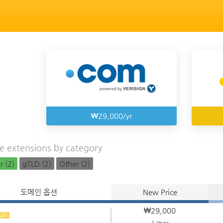
₩29,000/yr
 extensions by category
r (2)
gTLD (2)
Other (2)
도메인 옵션
New Price
₩29,000
LE!