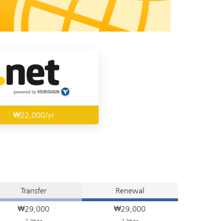
₩22,000/yr
Transfer
Renewal
₩29,000
₩29,000