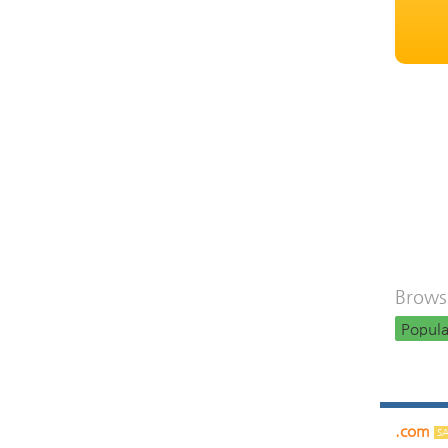
Browse
Popula
.com
SA