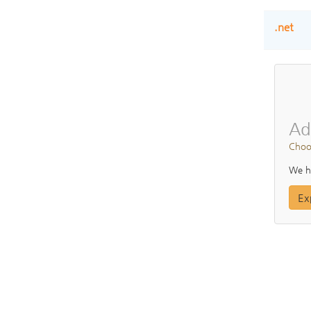
.net
Ad
Choo
We ha
Ex