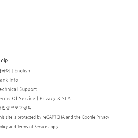
elp
한국어 |
English
ank Info
echnical Support
erms Of Service | Privacy & SLA
개인정보보호정책
his site is protected by reCAPTCHA and the Google
Privacy
olicy
and
Terms of Service
apply.